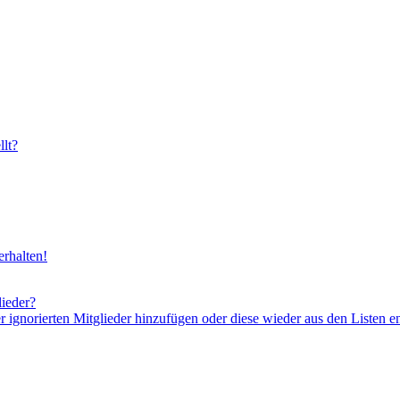
lt?
rhalten!
lieder?
er ignorierten Mitglieder hinzufügen oder diese wieder aus den Listen e