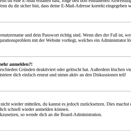
. Wenn du eine E-Mail erhalten hast, folge den dort enthaltenen Anweis
nn du dir sicher bist, dass deine E-Mail-Adresse korrekt eingegeben w
Benutzername und dein Passwort richtig sind. Wenn dies der Fall ist, w
igurationsproblem mit der Website vorliegt, welches ein Administrator l
t mehr anmelden?!
rschieden Gründen deaktiviert oder gelöscht hat. Außerdem löschen vie
triere dich einfach erneut und nimm aktiv an den Diskussionen teil!
 nicht wieder mitteilen, du kannst es jedoch zurücksetzen. Dies machs
 dich schnell wieder anmelden können.
ückzusetzen, so wende dich an die Board-Administration.