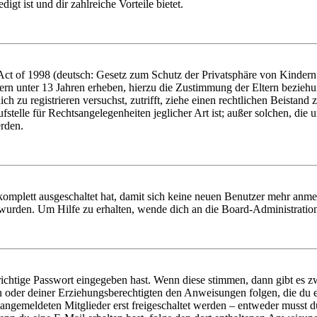
igt ist und dir zahlreiche Vorteile bietet.
t of 1998 (deutsch: Gesetz zum Schutz der Privatsphäre von Kindern i
ern unter 13 Jahren erheben, hierzu die Zustimmung der Eltern bezieh
dich zu registrieren versuchst, zutrifft, ziehe einen rechtlichen Beista
stelle für Rechtsangelegenheiten jeglicher Art ist; außer solchen, die
erden.
 komplett ausgeschaltet hat, damit sich keine neuen Benutzer mehr anm
 wurden. Um Hilfe zu erhalten, wende dich an die Board-Administratio
richtige Passwort eingegeben hast. Wenn diese stimmen, dann gibt es
ern oder deiner Erziehungsberechtigten den Anweisungen folgen, die du e
 angemeldeten Mitglieder erst freigeschaltet werden – entweder musst du