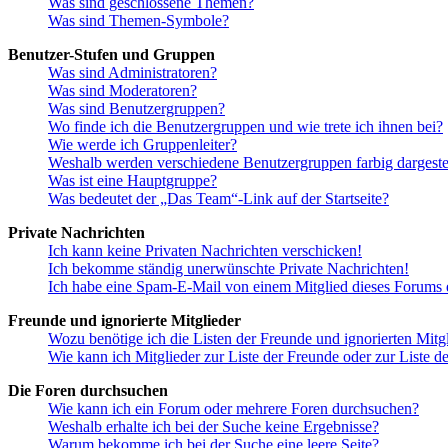
Was sind geschlossene Themen?
Was sind Themen-Symbole?
Benutzer-Stufen und Gruppen
Was sind Administratoren?
Was sind Moderatoren?
Was sind Benutzergruppen?
Wo finde ich die Benutzergruppen und wie trete ich ihnen bei?
Wie werde ich Gruppenleiter?
Weshalb werden verschiedene Benutzergruppen farbig dargestel
Was ist eine Hauptgruppe?
Was bedeutet der „Das Team“-Link auf der Startseite?
Private Nachrichten
Ich kann keine Privaten Nachrichten verschicken!
Ich bekomme ständig unerwünschte Private Nachrichten!
Ich habe eine Spam-E-Mail von einem Mitglied dieses Forums e
Freunde und ignorierte Mitglieder
Wozu benötige ich die Listen der Freunde und ignorierten Mitg
Wie kann ich Mitglieder zur Liste der Freunde oder zur Liste d
Die Foren durchsuchen
Wie kann ich ein Forum oder mehrere Foren durchsuchen?
Weshalb erhalte ich bei der Suche keine Ergebnisse?
Warum bekomme ich bei der Suche eine leere Seite?