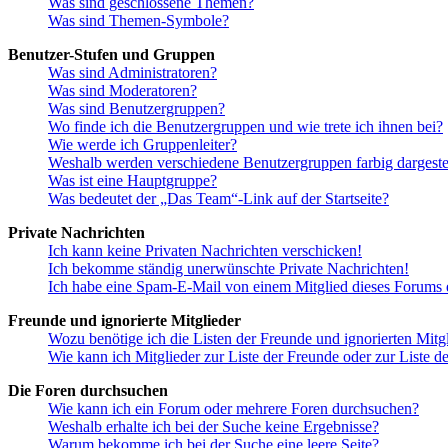
Was sind geschlossene Themen?
Was sind Themen-Symbole?
Benutzer-Stufen und Gruppen
Was sind Administratoren?
Was sind Moderatoren?
Was sind Benutzergruppen?
Wo finde ich die Benutzergruppen und wie trete ich ihnen bei?
Wie werde ich Gruppenleiter?
Weshalb werden verschiedene Benutzergruppen farbig dargestel
Was ist eine Hauptgruppe?
Was bedeutet der „Das Team“-Link auf der Startseite?
Private Nachrichten
Ich kann keine Privaten Nachrichten verschicken!
Ich bekomme ständig unerwünschte Private Nachrichten!
Ich habe eine Spam-E-Mail von einem Mitglied dieses Forums e
Freunde und ignorierte Mitglieder
Wozu benötige ich die Listen der Freunde und ignorierten Mitg
Wie kann ich Mitglieder zur Liste der Freunde oder zur Liste d
Die Foren durchsuchen
Wie kann ich ein Forum oder mehrere Foren durchsuchen?
Weshalb erhalte ich bei der Suche keine Ergebnisse?
Warum bekomme ich bei der Suche eine leere Seite?