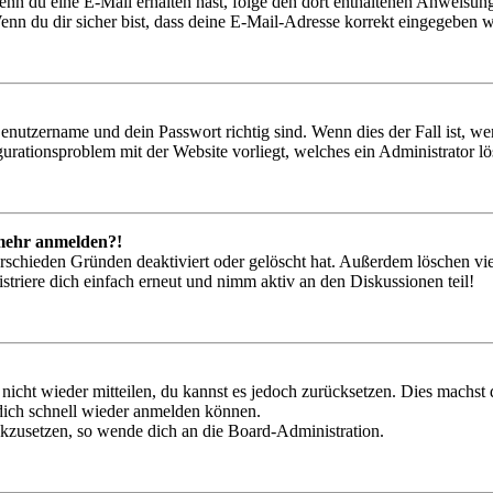
. Wenn du eine E-Mail erhalten hast, folge den dort enthaltenen Anweis
nn du dir sicher bist, dass deine E-Mail-Adresse korrekt eingegeben w
Benutzername und dein Passwort richtig sind. Wenn dies der Fall ist, w
igurationsproblem mit der Website vorliegt, welches ein Administrator l
t mehr anmelden?!
rschieden Gründen deaktiviert oder gelöscht hat. Außerdem löschen vie
triere dich einfach erneut und nimm aktiv an den Diskussionen teil!
 nicht wieder mitteilen, du kannst es jedoch zurücksetzen. Dies machs
 dich schnell wieder anmelden können.
ückzusetzen, so wende dich an die Board-Administration.