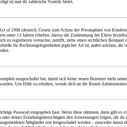
igt ist und dir zahlreiche Vorteile bietet.
t of 1998 (deutsch: Gesetz zum Schutz der Privatsphäre von Kindern i
ern unter 13 Jahren erheben, hierzu die Zustimmung der Eltern bezieh
dich zu registrieren versuchst, zutrifft, ziehe einen rechtlichen Beista
stelle für Rechtsangelegenheiten jeglicher Art ist; außer solchen, die
erden.
 komplett ausgeschaltet hat, damit sich keine neuen Benutzer mehr anm
 wurden. Um Hilfe zu erhalten, wende dich an die Board-Administratio
richtige Passwort eingegeben hast. Wenn diese stimmen, dann gibt es
ern oder deiner Erziehungsberechtigten den Anweisungen folgen, die du e
 angemeldeten Mitglieder erst freigeschaltet werden – entweder musst du