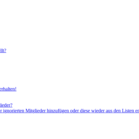
lt?
rhalten!
lieder?
er ignorierten Mitglieder hinzufügen oder diese wieder aus den Listen e