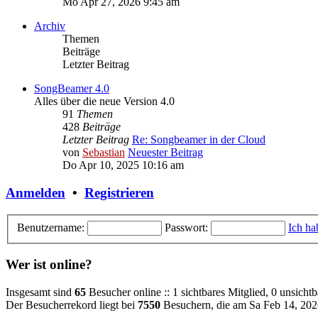
Mo Apr 27, 2026 9:45 am
Archiv
Themen
Beiträge
Letzter Beitrag
SongBeamer 4.0
Alles über die neue Version 4.0
91
Themen
428
Beiträge
Letzter Beitrag
Re: Songbeamer in der Cloud
von
Sebastian
Neuester Beitrag
Do Apr 10, 2025 10:16 am
Anmelden
•
Registrieren
Benutzername:
Passwort:
Ich ha
Wer ist online?
Insgesamt sind
65
Besucher online :: 1 sichtbares Mitglied, 0 unsicht
Der Besucherrekord liegt bei
7550
Besuchern, die am Sa Feb 14, 2026