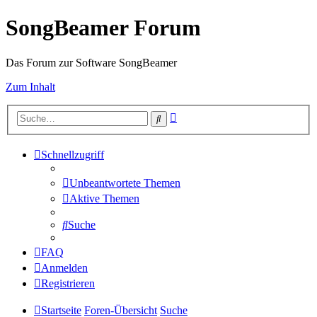
SongBeamer Forum
Das Forum zur Software SongBeamer
Zum Inhalt
Erweiterte
Suche
Suche
Schnellzugriff
Unbeantwortete Themen
Aktive Themen
Suche
FAQ
Anmelden
Registrieren
Startseite
Foren-Übersicht
Suche