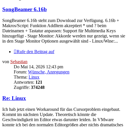
SongBeamer 6.16b
SongBeamer 6.16b steht zum Download zur Verfügung. 6.16b +
Makros/Script: Funktion AddItem akzeptiert * und ? beim
Dateinamen + Tastatur anpassen: Support für Multimedia Keys
hinzugefügt - Stage Monitor: Akkorde werden nur gezeigt, wenn sie
in den Stage Monitor Optionen ausgewählt sind - Linux/Wine:...
Rufe den Beitrag auf
von
Sebastian
Do Mai 14, 2026 12:43 pm
Forum:
Wünsche, Anregungen
Thema:
Linux
Antworten:
121
Zugriffe:
374248
Re: Linux
Ich hab jetzt einen Workaround für das Cursorproblem eingebaut.
Kommt im nächsten Update. Theoretisch könnte die
Geschwindigkeit im Editor etwas darunter leiden. In VMware
konnte ich bei den normalen Editorgrößen aber nichts dramatisches