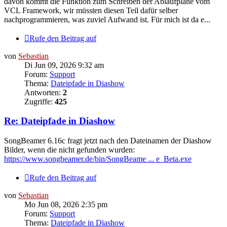
davon kommt die Funktion zum Schreiben der Ablaufpläne vom
VCL Framework, wir müssten diesen Teil dafür selber
nachprogrammieren, was zuviel Aufwand ist. Für mich ist da e...
Rufe den Beitrag auf
von
Sebastian
Di Jun 09, 2026 9:32 am
Forum:
Support
Thema:
Dateipfade in Diashow
Antworten:
2
Zugriffe:
425
Re: Dateipfade in Diashow
SongBeamer 6.16c fragt jetzt nach den Dateinamen der Diashow
Bilder, wenn die nicht gefunden wurden:
https://www.songbeamer.de/bin/SongBeame ... e_Beta.exe
Rufe den Beitrag auf
von
Sebastian
Mo Jun 08, 2026 2:35 pm
Forum:
Support
Thema:
Dateipfade in Diashow