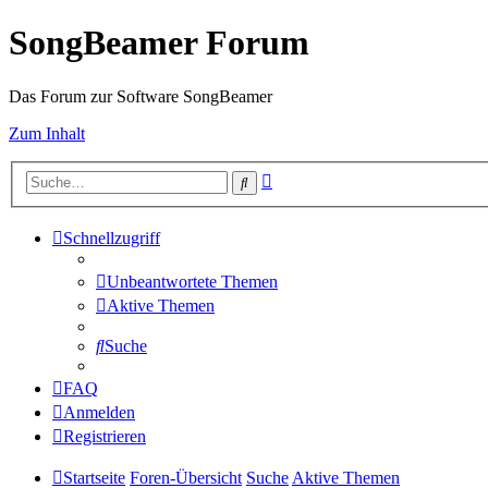
SongBeamer Forum
Das Forum zur Software SongBeamer
Zum Inhalt
Erweiterte
Suche
Suche
Schnellzugriff
Unbeantwortete Themen
Aktive Themen
Suche
FAQ
Anmelden
Registrieren
Startseite
Foren-Übersicht
Suche
Aktive Themen