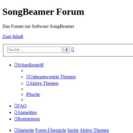
SongBeamer Forum
Das Forum zur Software SongBeamer
Zum Inhalt
Erweiterte
Suche
Suche
Schnellzugriff
Unbeantwortete Themen
Aktive Themen
Suche
FAQ
Anmelden
Registrieren
Startseite
Foren-Übersicht
Suche
Aktive Themen