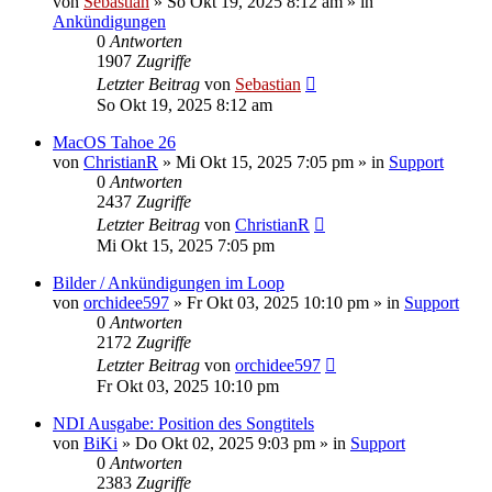
von
Sebastian
»
So Okt 19, 2025 8:12 am
» in
Ankündigungen
0
Antworten
1907
Zugriffe
Letzter Beitrag
von
Sebastian
So Okt 19, 2025 8:12 am
MacOS Tahoe 26
von
ChristianR
»
Mi Okt 15, 2025 7:05 pm
» in
Support
0
Antworten
2437
Zugriffe
Letzter Beitrag
von
ChristianR
Mi Okt 15, 2025 7:05 pm
Bilder / Ankündigungen im Loop
von
orchidee597
»
Fr Okt 03, 2025 10:10 pm
» in
Support
0
Antworten
2172
Zugriffe
Letzter Beitrag
von
orchidee597
Fr Okt 03, 2025 10:10 pm
NDI Ausgabe: Position des Songtitels
von
BiKi
»
Do Okt 02, 2025 9:03 pm
» in
Support
0
Antworten
2383
Zugriffe