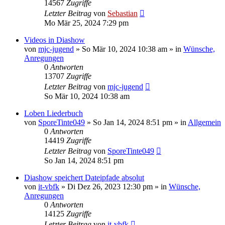
14567
Zugriffe
Letzter Beitrag
von
Sebastian
Mo Mär 25, 2024 7:29 pm
Videos in Diashow
von
mjc-jugend
»
So Mär 10, 2024 10:38 am
» in
Wünsche,
Anregungen
0
Antworten
13707
Zugriffe
Letzter Beitrag
von
mjc-jugend
So Mär 10, 2024 10:38 am
Loben Liederbuch
von
SporeTinte049
»
So Jan 14, 2024 8:51 pm
» in
Allgemein
0
Antworten
14419
Zugriffe
Letzter Beitrag
von
SporeTinte049
So Jan 14, 2024 8:51 pm
Diashow speichert Dateipfade absolut
von
it-vbfk
»
Di Dez 26, 2023 12:30 pm
» in
Wünsche,
Anregungen
0
Antworten
14125
Zugriffe
Letzter Beitrag
von
it-vbfk