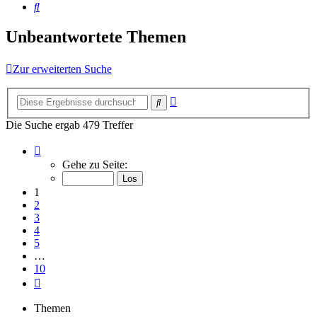
Suche
Unbeantwortete Themen
Zur erweiterten Suche
Erweiterte
Suche
Suche
Die Suche ergab 479 Treffer
Seite
1
Gehe zu Seite:
von
10
1
2
3
4
5
…
10
Nächste
Themen