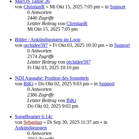
MacOS Tahoe 26
von
ChristianR
»
Mi Okt 15, 2025 7:05 pm
» in
Support
0
Antworten
2440
Zugriffe
Letzter Beitrag
von
ChristianR
Mi Okt 15, 2025 7:05 pm
Bilder / Ankündigungen im Loop
von
orchidee597
»
Fr Okt 03, 2025 10:10 pm
» in
Support
0
Antworten
2174
Zugriffe
Letzter Beitrag
von
orchidee597
Fr Okt 03, 2025 10:10 pm
NDI Ausgabe: Position des Songtitels
von
BiKi
»
Do Okt 02, 2025 9:03 pm
» in
Support
0
Antworten
2386
Zugriffe
Letzter Beitrag
von
BiKi
Do Okt 02, 2025 9:03 pm
SongBeamer 6.14c
von
Sebastian
»
Di Sep 30, 2025 11:37 am
» in
Ankündigungen
0
Antworten
2562
Zugriffe