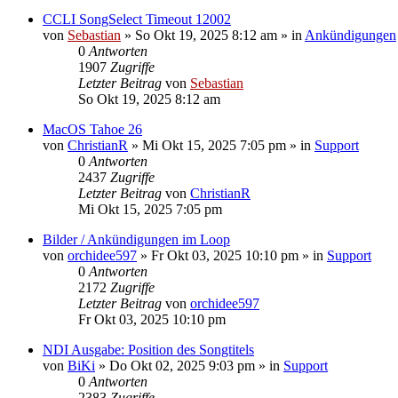
CCLI SongSelect Timeout 12002
von
Sebastian
»
So Okt 19, 2025 8:12 am
» in
Ankündigungen
0
Antworten
1907
Zugriffe
Letzter Beitrag
von
Sebastian
So Okt 19, 2025 8:12 am
MacOS Tahoe 26
von
ChristianR
»
Mi Okt 15, 2025 7:05 pm
» in
Support
0
Antworten
2437
Zugriffe
Letzter Beitrag
von
ChristianR
Mi Okt 15, 2025 7:05 pm
Bilder / Ankündigungen im Loop
von
orchidee597
»
Fr Okt 03, 2025 10:10 pm
» in
Support
0
Antworten
2172
Zugriffe
Letzter Beitrag
von
orchidee597
Fr Okt 03, 2025 10:10 pm
NDI Ausgabe: Position des Songtitels
von
BiKi
»
Do Okt 02, 2025 9:03 pm
» in
Support
0
Antworten
2383
Zugriffe