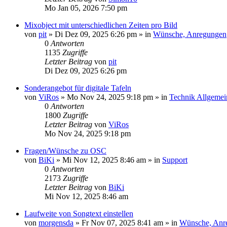
Mo Jan 05, 2026 7:50 pm
Mixobject mit unterschiedlichen Zeiten pro Bild
von
pit
»
Di Dez 09, 2025 6:26 pm
» in
Wünsche, Anregungen
0
Antworten
1135
Zugriffe
Letzter Beitrag
von
pit
Di Dez 09, 2025 6:26 pm
Sonderangebot für digitale Tafeln
von
ViRos
»
Mo Nov 24, 2025 9:18 pm
» in
Technik Allgemei
0
Antworten
1800
Zugriffe
Letzter Beitrag
von
ViRos
Mo Nov 24, 2025 9:18 pm
Fragen/Wünsche zu OSC
von
BiKi
»
Mi Nov 12, 2025 8:46 am
» in
Support
0
Antworten
2173
Zugriffe
Letzter Beitrag
von
BiKi
Mi Nov 12, 2025 8:46 am
Laufweite von Songtext einstellen
von
morgensda
»
Fr Nov 07, 2025 8:41 am
» in
Wünsche, Anr