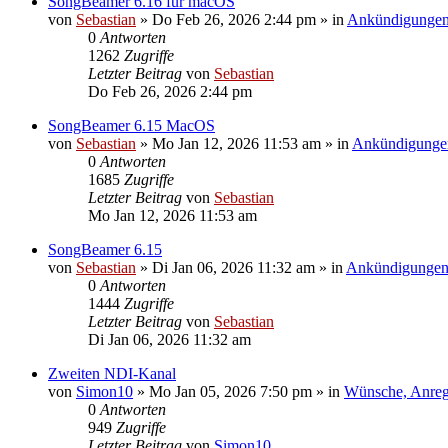
SongBeamer 6.16 für macOS
von
Sebastian
»
Do Feb 26, 2026 2:44 pm
» in
Ankündigunge
0
Antworten
1262
Zugriffe
Letzter Beitrag
von
Sebastian
Do Feb 26, 2026 2:44 pm
SongBeamer 6.15 MacOS
von
Sebastian
»
Mo Jan 12, 2026 11:53 am
» in
Ankündigunge
0
Antworten
1685
Zugriffe
Letzter Beitrag
von
Sebastian
Mo Jan 12, 2026 11:53 am
SongBeamer 6.15
von
Sebastian
»
Di Jan 06, 2026 11:32 am
» in
Ankündigunge
0
Antworten
1444
Zugriffe
Letzter Beitrag
von
Sebastian
Di Jan 06, 2026 11:32 am
Zweiten NDI-Kanal
von
Simon10
»
Mo Jan 05, 2026 7:50 pm
» in
Wünsche, Anre
0
Antworten
949
Zugriffe
Letzter Beitrag
von
Simon10