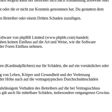
chten Regeln kann der Betreiber dich nach Abmahnung zeitweise oder
hat oder die er nicht zur Kenntnis genommen hat. Du gestattest dem
dem Betreiber oder einem Dritten Schaden zuzufügen.
-Software von phpBB Limited (www.phpbb.com) handelt;
en keinen Einfluss auf die Art und Weise, wie die Software
der Foren Einfluss nehmen.
 (Kardinalpflichten) nur für Schäden, die auf ein vorsätzliches oder
ung von Leben, Körper und Gesundheit und der Verletzung
 der Höhe nach auf die vertragstypischen Durchschnittsschäden
rlässigem Verhalten des Betreibers auf die bei Vertragsschluss
 gilt auch für mittelbare Schäden, insbesondere entgangenen Gewinn.