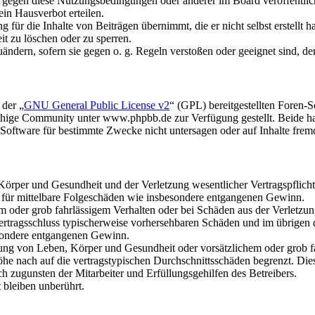
n gegen diese Nutzungsbedingungen oder anderer im Board veröffentli
in Hausverbot erteilen.
für die Inhalte von Beiträgen übernimmt, die er nicht selbst erstellt 
it zu löschen oder zu sperren.
uändern, sofern sie gegen o. g. Regeln verstoßen oder geeignet sind, 
 der „
GNU General Public License v2
“ (GPL) bereitgestellten Foren
hige Community unter www.phpbb.de zur Verfügung gestellt. Beide hab
oftware für bestimmte Zwecke nicht untersagen oder auf Inhalte frem
rper und Gesundheit und der Verletzung wesentlicher Vertragspflichten
ch für mittelbare Folgeschäden wie insbesondere entgangenen Gewinn.
em oder grob fahrlässigem Verhalten oder bei Schäden aus der Verletz
i Vertragsschluss typischerweise vorhersehbaren Schäden und im übrigen
besondere entgangenen Gewinn.
ng von Leben, Körper und Gesundheit oder vorsätzlichem oder grob fah
e nach auf die vertragstypischen Durchschnittsschäden begrenzt. Dies
h zugunsten der Mitarbeiter und Erfüllungsgehilfen des Betreibers.
bleiben unberührt.