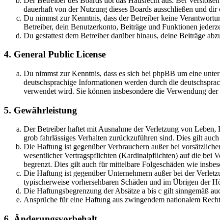
Der Betreiber des Boards übt das Hausrecht aus. Bei Verstöße
dauerhaft von der Nutzung dieses Boards ausschließen und dir e
Du nimmst zur Kenntnis, dass der Betreiber keine Verantwortung 
Betreiber, dein Benutzerkonto, Beiträge und Funktionen jederze
Du gestattest dem Betreiber darüber hinaus, deine Beiträge abz
4. General Public License
Du nimmst zur Kenntnis, dass es sich bei phpBB um eine unter
deutschsprachige Informationen werden durch die deutschsprac
verwendet wird. Sie können insbesondere die Verwendung der S
5. Gewährleistung
Der Betreiber haftet mit Ausnahme der Verletzung von Leben, Kö
grob fahrlässiges Verhalten zurückzuführen sind. Dies gilt au
Die Haftung ist gegenüber Verbrauchern außer bei vorsätzlich
wesentlicher Vertragspflichten (Kardinalpflichten) auf die be
begrenzt. Dies gilt auch für mittelbare Folgeschäden wie ins
Die Haftung ist gegenüber Unternehmern außer bei der Verletzu
typischerweise vorhersehbaren Schäden und im Übrigen der Höh
Die Haftungsbegrenzung der Absätze a bis c gilt sinngemäß auc
Ansprüche für eine Haftung aus zwingendem nationalem Recht 
6. Änderungsvorbehalt