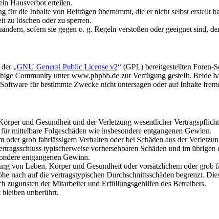
in Hausverbot erteilen.
für die Inhalte von Beiträgen übernimmt, die er nicht selbst erstellt 
it zu löschen oder zu sperren.
uändern, sofern sie gegen o. g. Regeln verstoßen oder geeignet sind, 
 der „
GNU General Public License v2
“ (GPL) bereitgestellten Foren
hige Community unter www.phpbb.de zur Verfügung gestellt. Beide hab
oftware für bestimmte Zwecke nicht untersagen oder auf Inhalte frem
rper und Gesundheit und der Verletzung wesentlicher Vertragspflichten
ch für mittelbare Folgeschäden wie insbesondere entgangenen Gewinn.
em oder grob fahrlässigem Verhalten oder bei Schäden aus der Verletz
i Vertragsschluss typischerweise vorhersehbaren Schäden und im übrigen
besondere entgangenen Gewinn.
ng von Leben, Körper und Gesundheit oder vorsätzlichem oder grob fah
e nach auf die vertragstypischen Durchschnittsschäden begrenzt. Dies
h zugunsten der Mitarbeiter und Erfüllungsgehilfen des Betreibers.
bleiben unberührt.