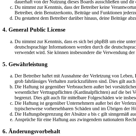
dauerhaft von der Nutzung dieses Boards ausschließen und dir e
Du nimmst zur Kenntnis, dass der Betreiber keine Verantwortung 
Betreiber, dein Benutzerkonto, Beiträge und Funktionen jederze
Du gestattest dem Betreiber darüber hinaus, deine Beiträge abz
4. General Public License
Du nimmst zur Kenntnis, dass es sich bei phpBB um eine unter
deutschsprachige Informationen werden durch die deutschsprac
verwendet wird. Sie können insbesondere die Verwendung der S
5. Gewährleistung
Der Betreiber haftet mit Ausnahme der Verletzung von Leben, Kö
grob fahrlässiges Verhalten zurückzuführen sind. Dies gilt au
Die Haftung ist gegenüber Verbrauchern außer bei vorsätzlich
wesentlicher Vertragspflichten (Kardinalpflichten) auf die be
begrenzt. Dies gilt auch für mittelbare Folgeschäden wie ins
Die Haftung ist gegenüber Unternehmern außer bei der Verletzu
typischerweise vorhersehbaren Schäden und im Übrigen der Höh
Die Haftungsbegrenzung der Absätze a bis c gilt sinngemäß auc
Ansprüche für eine Haftung aus zwingendem nationalem Recht 
6. Änderungsvorbehalt