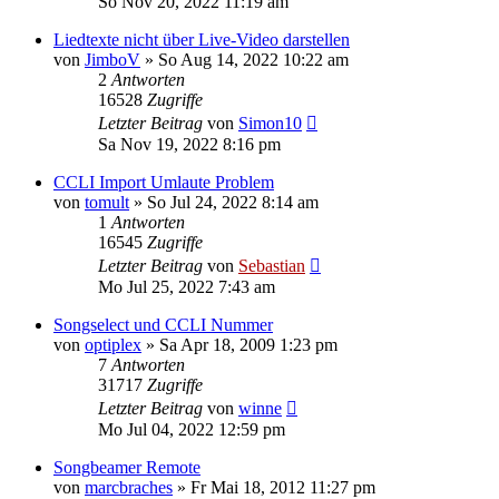
So Nov 20, 2022 11:19 am
Liedtexte nicht über Live-Video darstellen
von
JimboV
»
So Aug 14, 2022 10:22 am
2
Antworten
16528
Zugriffe
Letzter Beitrag
von
Simon10
Sa Nov 19, 2022 8:16 pm
CCLI Import Umlaute Problem
von
tomult
»
So Jul 24, 2022 8:14 am
1
Antworten
16545
Zugriffe
Letzter Beitrag
von
Sebastian
Mo Jul 25, 2022 7:43 am
Songselect und CCLI Nummer
von
optiplex
»
Sa Apr 18, 2009 1:23 pm
7
Antworten
31717
Zugriffe
Letzter Beitrag
von
winne
Mo Jul 04, 2022 12:59 pm
Songbeamer Remote
von
marcbraches
»
Fr Mai 18, 2012 11:27 pm