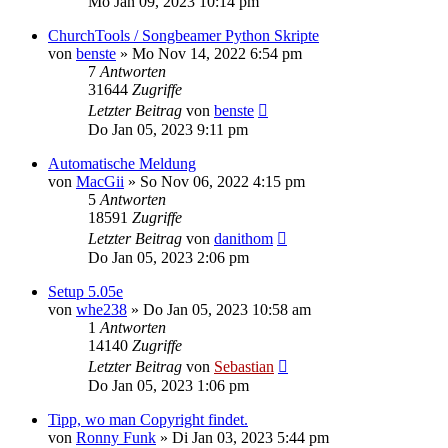
Mo Jan 09, 2023 10:14 pm
ChurchTools / Songbeamer Python Skripte
von
benste
»
Mo Nov 14, 2022 6:54 pm
7
Antworten
31644
Zugriffe
Letzter Beitrag
von
benste
Do Jan 05, 2023 9:11 pm
Automatische Meldung
von
MacGii
»
So Nov 06, 2022 4:15 pm
5
Antworten
18591
Zugriffe
Letzter Beitrag
von
danithom
Do Jan 05, 2023 2:06 pm
Setup 5.05e
von
whe238
»
Do Jan 05, 2023 10:58 am
1
Antworten
14140
Zugriffe
Letzter Beitrag
von
Sebastian
Do Jan 05, 2023 1:06 pm
Tipp, wo man Copyright findet.
von
Ronny Funk
»
Di Jan 03, 2023 5:44 pm