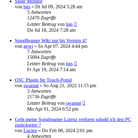
Stage Monitor
von
hgs
»
Di Jul 09, 2024 5:28 am
5
Antworten
12470
Zugriffe
Letzter Beitrag
von
hgs
Do Jul 18, 2024 7:28 am
SongBeamer Wiki nur bis Version 4?
von
gewi
»
So Apr 07, 2024 4:44 pm
7
Antworten
15094
Zugriffe
Letzter Beitrag
von
hgs
Fr Apr 19, 2024 7:14 am
OSC Plugin für Touch-Portal
von
swarnat
»
So Aug 21, 2022 11:15 pm
3
Antworten
21736
Zugriffe
Letzter Beitrag
von
swarnat
Mo Apr 01, 2024 6:52 pm
Geht meine Songbeamer Lizenz verloren sobald ich den PC
zurücksetze ?
von
Lucien
»
Do Feb 08, 2024 2:01 pm
4
Antworten