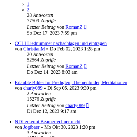
1
2
28
Antworten
77509
Zugriffe
Letzter Beitrag
von
RomanZ
So Dez 17, 2023 7:59 pm
CCLI Liednummer nachschlagen und eintragen
von
ChristianM
»
Do Feb 02, 2023 1:28 pm
20
Antworten
52564
Zugriffe
Letzter Beitrag
von
RomanZ
Do Dez 14, 2023 8:03 am
Erlaubte Bilder für Predigten, Themenbilder, Meditationen
von
charly089
»
Di Sep 05, 2023 9:39 pm
2
Antworten
15276
Zugriffe
Letzter Beitrag
von
charly089
Di Dez 12, 2023 9:17 am
NDI erkennt Beamerrechner nicht
von
Jogibaer
»
Mo Okt 30, 2023 1:20 pm
3
Antworten