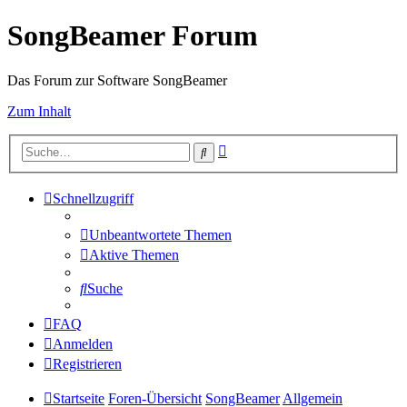
SongBeamer Forum
Das Forum zur Software SongBeamer
Zum Inhalt
Erweiterte
Suche
Suche
Schnellzugriff
Unbeantwortete Themen
Aktive Themen
Suche
FAQ
Anmelden
Registrieren
Startseite
Foren-Übersicht
SongBeamer
Allgemein