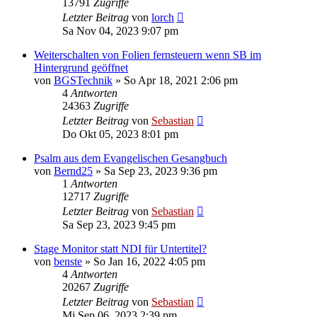
13791
Zugriffe
Letzter Beitrag
von
lorch
Sa Nov 04, 2023 9:07 pm
Weiterschalten von Folien fernsteuern wenn SB im
Hintergrund geöffnet
von
BGSTechnik
»
So Apr 18, 2021 2:06 pm
4
Antworten
24363
Zugriffe
Letzter Beitrag
von
Sebastian
Do Okt 05, 2023 8:01 pm
Psalm aus dem Evangelischen Gesangbuch
von
Bernd25
»
Sa Sep 23, 2023 9:36 pm
1
Antworten
12717
Zugriffe
Letzter Beitrag
von
Sebastian
Sa Sep 23, 2023 9:45 pm
Stage Monitor statt NDI für Untertitel?
von
benste
»
So Jan 16, 2022 4:05 pm
4
Antworten
20267
Zugriffe
Letzter Beitrag
von
Sebastian
Mi Sep 06, 2023 2:39 pm