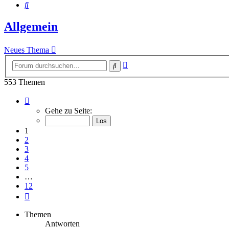
Suche
Allgemein
Neues Thema
Erweiterte
Suche
Suche
553 Themen
Seite
1
Gehe zu Seite:
von
12
1
2
3
4
5
…
12
Nächste
Themen
Antworten