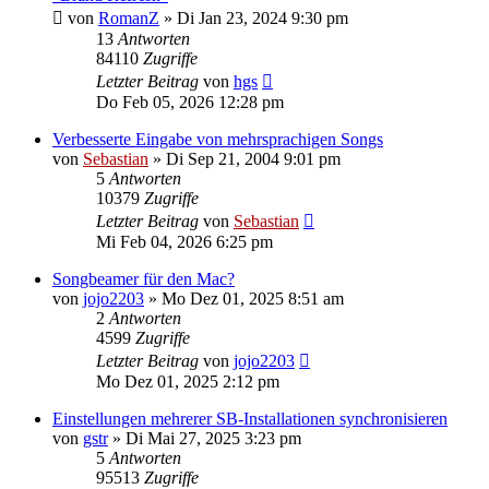
von
RomanZ
»
Di Jan 23, 2024 9:30 pm
13
Antworten
84110
Zugriffe
Letzter Beitrag
von
hgs
Do Feb 05, 2026 12:28 pm
Verbesserte Eingabe von mehrsprachigen Songs
von
Sebastian
»
Di Sep 21, 2004 9:01 pm
5
Antworten
10379
Zugriffe
Letzter Beitrag
von
Sebastian
Mi Feb 04, 2026 6:25 pm
Songbeamer für den Mac?
von
jojo2203
»
Mo Dez 01, 2025 8:51 am
2
Antworten
4599
Zugriffe
Letzter Beitrag
von
jojo2203
Mo Dez 01, 2025 2:12 pm
Einstellungen mehrerer SB-Installationen synchronisieren
von
gstr
»
Di Mai 27, 2025 3:23 pm
5
Antworten
95513
Zugriffe