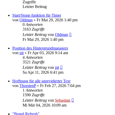
Zugriffe
Letzter Beitrag
Start/Stopp funktion für Timer
von
Oldman
»
Fr Mai 29, 2026 1:40 pm
0
Antworten
3163
Zugriffe
Letzter Beitrag
von
Oldman
Fr Mai 29, 2026 1:40 pm
Position des Hintergrundmanagers
von
pit
»
Fr Apr 03, 2026 9:14 am
4
Antworten
3521
Zugriffe
Letzter Beitrag
von
pit
Sa Apr 11, 2026 6:41 pm
Hoffnung für alle unrevidierter Text
von
ThorstenP
»
Fr Feb 27, 2026 7:04 pm
1
Antworten
1590
Zugriffe
Letzter Beitrag
von
Sebastian
Mi Mär 04, 2026 10:09 am
"Brand Refresh"