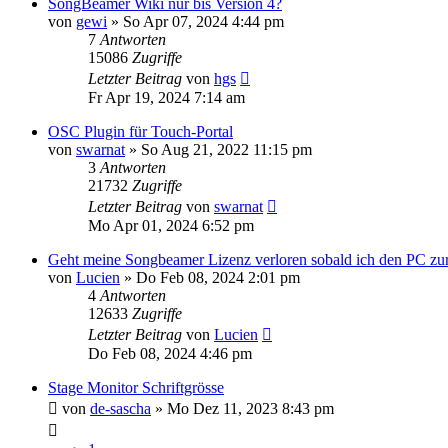
SongBeamer Wiki nur bis Version 4?
von
gewi
»
So Apr 07, 2024 4:44 pm
7
Antworten
15086
Zugriffe
Letzter Beitrag
von
hgs
Fr Apr 19, 2024 7:14 am
OSC Plugin für Touch-Portal
von
swarnat
»
So Aug 21, 2022 11:15 pm
3
Antworten
21732
Zugriffe
Letzter Beitrag
von
swarnat
Mo Apr 01, 2024 6:52 pm
Geht meine Songbeamer Lizenz verloren sobald ich den PC zur
von
Lucien
»
Do Feb 08, 2024 2:01 pm
4
Antworten
12633
Zugriffe
Letzter Beitrag
von
Lucien
Do Feb 08, 2024 4:46 pm
Stage Monitor Schriftgrösse
von
de-sascha
»
Mo Dez 11, 2023 8:43 pm