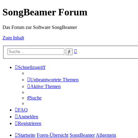
SongBeamer Forum
Das Forum zur Software SongBeamer
Zum Inhalt
Erweiterte
Suche
Suche
Schnellzugriff
Unbeantwortete Themen
Aktive Themen
Suche
FAQ
Anmelden
Registrieren
Startseite
Foren-Übersicht
SongBeamer
Allgemein