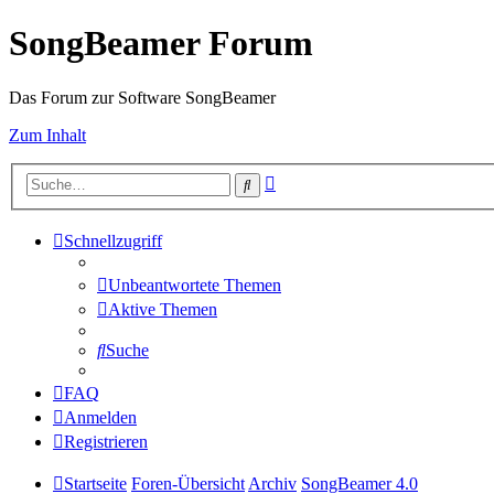
SongBeamer Forum
Das Forum zur Software SongBeamer
Zum Inhalt
Erweiterte
Suche
Suche
Schnellzugriff
Unbeantwortete Themen
Aktive Themen
Suche
FAQ
Anmelden
Registrieren
Startseite
Foren-Übersicht
Archiv
SongBeamer 4.0