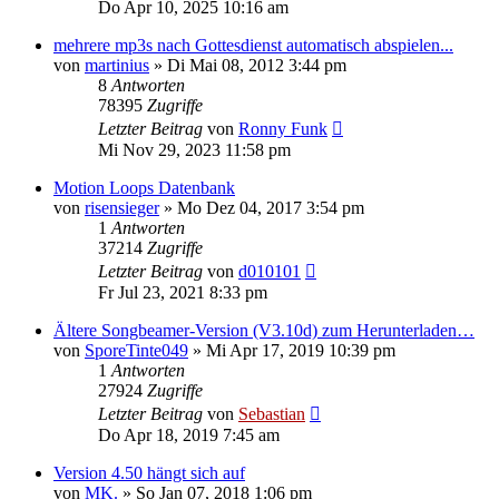
Do Apr 10, 2025 10:16 am
mehrere mp3s nach Gottesdienst automatisch abspielen...
von
martinius
»
Di Mai 08, 2012 3:44 pm
8
Antworten
78395
Zugriffe
Letzter Beitrag
von
Ronny Funk
Mi Nov 29, 2023 11:58 pm
Motion Loops Datenbank
von
risensieger
»
Mo Dez 04, 2017 3:54 pm
1
Antworten
37214
Zugriffe
Letzter Beitrag
von
d010101
Fr Jul 23, 2021 8:33 pm
Ältere Songbeamer-Version (V3.10d) zum Herunterladen…
von
SporeTinte049
»
Mi Apr 17, 2019 10:39 pm
1
Antworten
27924
Zugriffe
Letzter Beitrag
von
Sebastian
Do Apr 18, 2019 7:45 am
Version 4.50 hängt sich auf
von
MK.
»
So Jan 07, 2018 1:06 pm