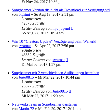
Fr Nov 24, 2017 10:36 pm
Songbeamer Version die nicht als Download zur Verfügung ste
von
bigsimi
»
So Aug 13, 2017 2:51 pm
3
Antworten
42875
Zugriffe
Letzter Beitrag
von
mjc-jugend
So Aug 27, 2017 10:14 am
Win 10 "Creators Update" Verzögerung beim Weiterkl
von
swarnat
»
Sa Apr 22, 2017 2:56 pm
9
Antworten
48332
Zugriffe
Letzter Beitrag
von
swarnat
Di Mai 02, 2017 1:57 pm
Songbeamer mit 2 verschiedenen Auflösungen betreiben
von
Jugo0815
»
Mi Mär 22, 2017 10:44 pm
1
Antworten
25377
Zugriffe
Letzter Beitrag
von
Jugo0815
Mi Mär 22, 2017 11:20 pm
Netzwerkstream in Songbeamer darstellen
von
Martin-72
»
Mo Feb 20, 2017 12:11 pm