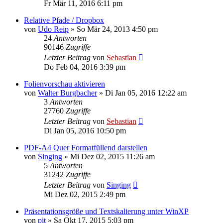
Fr Mär 11, 2016 6:11 pm
Relative Pfade / Dropbox
von
Udo Reip
»
So Mär 24, 2013 4:50 pm
24
Antworten
90146
Zugriffe
Letzter Beitrag
von
Sebastian
Do Feb 04, 2016 3:39 pm
Folienvorschau aktivieren
von
Walter Burgbacher
»
Di Jan 05, 2016 12:22 am
3
Antworten
27760
Zugriffe
Letzter Beitrag
von
Sebastian
Di Jan 05, 2016 10:50 pm
PDF-A4 Quer Formatfüllend darstellen
von
Singing
»
Mi Dez 02, 2015 11:26 am
5
Antworten
31242
Zugriffe
Letzter Beitrag
von
Singing
Mi Dez 02, 2015 2:49 pm
Präsentationsgröße und Textskalierung unter WinXP
von
pit
»
Sa Okt 17, 2015 5:03 pm