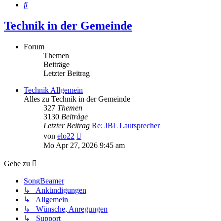
Suche
Technik in der Gemeinde
Forum
Themen
Beiträge
Letzter Beitrag
Technik Allgemein
Alles zu Technik in der Gemeinde
327
Themen
3130
Beiträge
Letzter Beitrag
Re: JBL Lautsprecher
Neuester
von
elo22
Beitrag
Mo Apr 27, 2026 9:45 am
Gehe zu
SongBeamer
↳ Ankündigungen
↳ Allgemein
↳ Wünsche, Anregungen
↳ Support