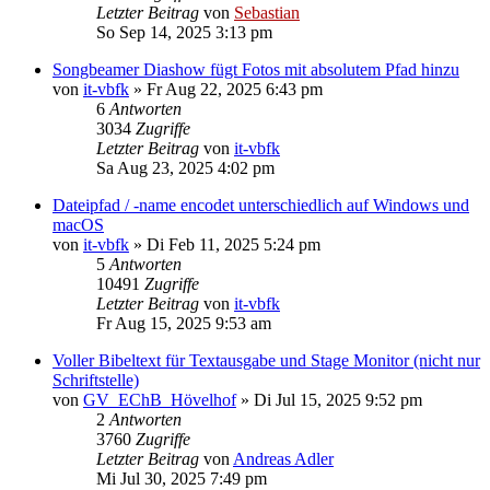
Letzter Beitrag
von
Sebastian
So Sep 14, 2025 3:13 pm
Songbeamer Diashow fügt Fotos mit absolutem Pfad hinzu
von
it-vbfk
»
Fr Aug 22, 2025 6:43 pm
6
Antworten
3034
Zugriffe
Letzter Beitrag
von
it-vbfk
Sa Aug 23, 2025 4:02 pm
Dateipfad / -name encodet unterschiedlich auf Windows und
macOS
von
it-vbfk
»
Di Feb 11, 2025 5:24 pm
5
Antworten
10491
Zugriffe
Letzter Beitrag
von
it-vbfk
Fr Aug 15, 2025 9:53 am
Voller Bibeltext für Textausgabe und Stage Monitor (nicht nur
Schriftstelle)
von
GV_EChB_Hövelhof
»
Di Jul 15, 2025 9:52 pm
2
Antworten
3760
Zugriffe
Letzter Beitrag
von
Andreas Adler
Mi Jul 30, 2025 7:49 pm