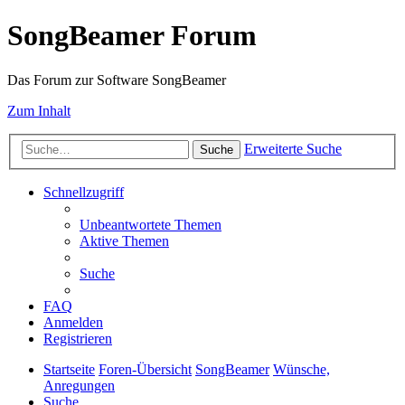
SongBeamer Forum
Das Forum zur Software SongBeamer
Zum Inhalt
Erweiterte Suche
Suche
Schnellzugriff
Unbeantwortete Themen
Aktive Themen
Suche
FAQ
Anmelden
Registrieren
Startseite
Foren-Übersicht
SongBeamer
Wünsche,
Anregungen
Suche