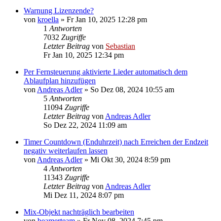
Warnung Lizenzende?
von
kroella
»
Fr Jan 10, 2025 12:28 pm
1
Antworten
7032
Zugriffe
Letzter Beitrag
von
Sebastian
Fr Jan 10, 2025 12:34 pm
Per Fernsteuerung aktivierte Lieder automatisch dem
Ablaufplan hinzufügen
von
Andreas Adler
»
So Dez 08, 2024 10:55 am
5
Antworten
11094
Zugriffe
Letzter Beitrag
von
Andreas Adler
So Dez 22, 2024 11:09 am
Timer Countdown (Enduhrzeit) nach Erreichen der Endzeit
negativ weiterlaufen lassen
von
Andreas Adler
»
Mi Okt 30, 2024 8:59 pm
4
Antworten
11343
Zugriffe
Letzter Beitrag
von
Andreas Adler
Mi Dez 11, 2024 8:07 pm
Mix-Objekt nachträglich bearbeiten
von
beamerteam
»
Fr Nov 08, 2024 7:45 pm