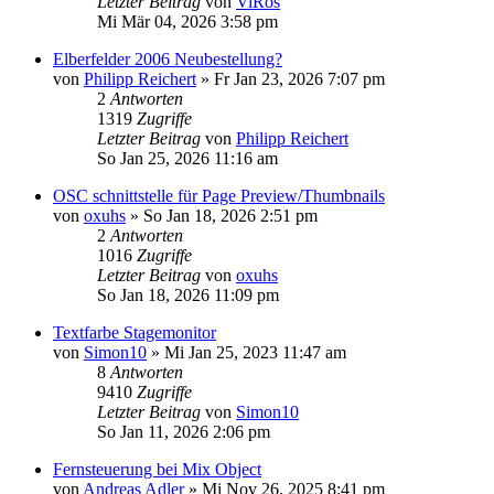
Letzter Beitrag
von
ViRos
Mi Mär 04, 2026 3:58 pm
Elberfelder 2006 Neubestellung?
von
Philipp Reichert
»
Fr Jan 23, 2026 7:07 pm
2
Antworten
1319
Zugriffe
Letzter Beitrag
von
Philipp Reichert
So Jan 25, 2026 11:16 am
OSC schnittstelle für Page Preview/Thumbnails
von
oxuhs
»
So Jan 18, 2026 2:51 pm
2
Antworten
1016
Zugriffe
Letzter Beitrag
von
oxuhs
So Jan 18, 2026 11:09 pm
Textfarbe Stagemonitor
von
Simon10
»
Mi Jan 25, 2023 11:47 am
8
Antworten
9410
Zugriffe
Letzter Beitrag
von
Simon10
So Jan 11, 2026 2:06 pm
Fernsteuerung bei Mix Object
von
Andreas Adler
»
Mi Nov 26, 2025 8:41 pm