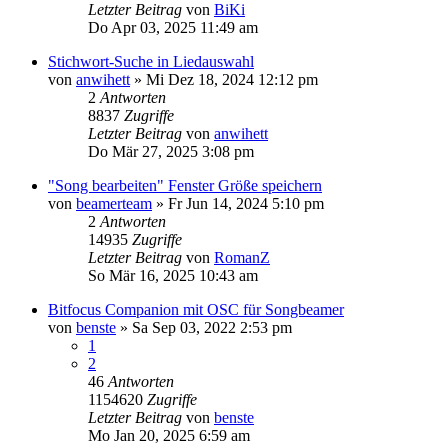
Letzter Beitrag
von
BiKi
Do Apr 03, 2025 11:49 am
Stichwort-Suche in Liedauswahl
von
anwihett
»
Mi Dez 18, 2024 12:12 pm
2
Antworten
8837
Zugriffe
Letzter Beitrag
von
anwihett
Do Mär 27, 2025 3:08 pm
"Song bearbeiten" Fenster Größe speichern
von
beamerteam
»
Fr Jun 14, 2024 5:10 pm
2
Antworten
14935
Zugriffe
Letzter Beitrag
von
RomanZ
So Mär 16, 2025 10:43 am
Bitfocus Companion mit OSC für Songbeamer
von
benste
»
Sa Sep 03, 2022 2:53 pm
1
2
46
Antworten
1154620
Zugriffe
Letzter Beitrag
von
benste
Mo Jan 20, 2025 6:59 am