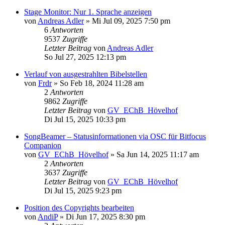
Stage Monitor: Nur 1. Sprache anzeigen
von
Andreas Adler
»
Mi Jul 09, 2025 7:50 pm
6
Antworten
9537
Zugriffe
Letzter Beitrag
von
Andreas Adler
So Jul 27, 2025 12:13 pm
Verlauf von ausgestrahlten Bibelstellen
von
Frdr
»
So Feb 18, 2024 11:28 am
2
Antworten
9862
Zugriffe
Letzter Beitrag
von
GV_EChB_Hövelhof
Di Jul 15, 2025 10:33 pm
SongBeamer – Statusinformationen via OSC für Bitfocus
Companion
von
GV_EChB_Hövelhof
»
Sa Jun 14, 2025 11:17 am
2
Antworten
3637
Zugriffe
Letzter Beitrag
von
GV_EChB_Hövelhof
Di Jul 15, 2025 9:23 pm
Position des Copyrights bearbeiten
von
AndiP
»
Di Jun 17, 2025 8:30 pm