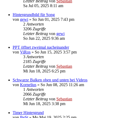
Letzter Beitrag
von
Sebastian
Sa Jul 05, 2025 8:11 am
Hintergrundbild für Song
von
gewi
»
So Jun 01, 2025 7:43 pm
2
Antworten
3206
Zugriffe
Letzter Beitrag
von
gewi
So Jun 22, 2025 9:36 am
PPT öffnet zweimal nacheinander
von
ViRos
»
So Jun 15, 2025 3:57 pm
3
Antworten
2185
Zugriffe
Letzter Beitrag
von
Sebastian
Mi Jun 18, 2025 6:25 pm
Schwarze Balken oben und unten bei Videos
von
Kornelius
»
So Jun 08, 2025 11:26 am
1
Antworten
2066
Zugriffe
Letzter Beitrag
von
Sebastian
Mi Jun 18, 2025 3:38 pm
Timer Hintergrund
von
BeSt
»
Mo Mai 19, 2025 2:25 pm