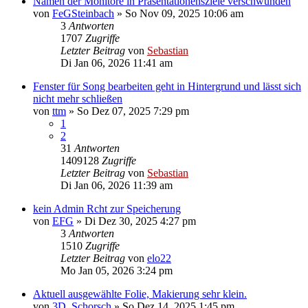
Namen der Monitore in Präsentationensziele verschwunden
von
FeGSteinbach
»
So Nov 09, 2025 10:06 am
3
Antworten
1707
Zugriffe
Letzter Beitrag
von
Sebastian
Di Jan 06, 2026 11:41 am
Fenster für Song bearbeiten geht in Hintergrund und lässt sich
nicht mehr schließen
von
ttm
»
So Dez 07, 2025 7:29 pm
1
2
31
Antworten
1409128
Zugriffe
Letzter Beitrag
von
Sebastian
Di Jan 06, 2026 11:39 am
kein Admin Rcht zur Speicherung
von
EFG
»
Di Dez 30, 2025 4:27 pm
3
Antworten
1510
Zugriffe
Letzter Beitrag
von
elo22
Mo Jan 05, 2026 3:24 pm
Aktuell ausgewählte Folie, Makierung sehr klein.
von
3D_Schorsch
»
So Dez 14, 2025 1:45 pm