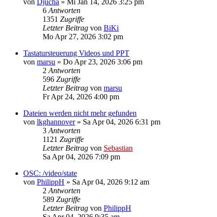
von
Djucha
»
Mi Jan 14, 2026 3:25 pm
6
Antworten
1351
Zugriffe
Letzter Beitrag
von
BiKi
Mo Apr 27, 2026 3:02 pm
Tastatursteuerung Videos und PPT
von
marsu
»
Do Apr 23, 2026 3:06 pm
2
Antworten
596
Zugriffe
Letzter Beitrag
von
marsu
Fr Apr 24, 2026 4:00 pm
Dateien werden nicht mehr gefunden
von
lkghannover
»
Sa Apr 04, 2026 6:31 pm
3
Antworten
1121
Zugriffe
Letzter Beitrag
von
Sebastian
Sa Apr 04, 2026 7:09 pm
OSC: /video/state
von
PhilippH
»
Sa Apr 04, 2026 9:12 am
2
Antworten
589
Zugriffe
Letzter Beitrag
von
PhilippH
Sa Apr 04, 2026 9:35 am