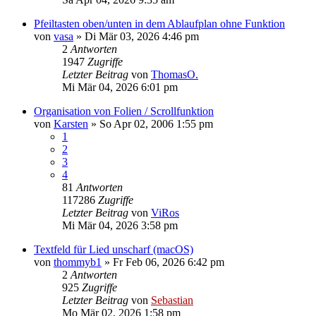
Pfeiltasten oben/unten in dem Ablaufplan ohne Funktion
von
vasa
»
Di Mär 03, 2026 4:46 pm
2
Antworten
1947
Zugriffe
Letzter Beitrag
von
ThomasO.
Mi Mär 04, 2026 6:01 pm
Organisation von Folien / Scrollfunktion
von
Karsten
»
So Apr 02, 2006 1:55 pm
1
2
3
4
81
Antworten
117286
Zugriffe
Letzter Beitrag
von
ViRos
Mi Mär 04, 2026 3:58 pm
Textfeld für Lied unscharf (macOS)
von
thommyb1
»
Fr Feb 06, 2026 6:42 pm
2
Antworten
925
Zugriffe
Letzter Beitrag
von
Sebastian
Mo Mär 02, 2026 1:58 pm