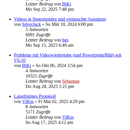
Letzter Beitrag
von
BiKi
Mo Sep 22, 2025 7:48 pm
Videos in Stagemonitor und vertauschte Ausgänge
von
SilverJack
»
So Mär 10, 2024 6:00 pm
5
Antworten
6091
Zugriffe
Letzter Beitrag
von
hgs
Mo Sep 15, 2025 6:49 am
Probleme mit Videowiedergabe (und Powerpoint/Bild) seit
V6.10
von
BiKi
»
So Okt 06, 2024 3:54 pm
4
Antworten
10321
Zugriffe
Letzter Beitrag
von
Sebastian
Do Aug 28, 2025 1:21 pm
Langfristiges Protokoll
von
ViRos
»
Fr Mai 02, 2025 4:29 pm
8
Antworten
5171
Zugriffe
Letzter Beitrag
von
ViRos
So Aug 17, 2025 4:12 pm