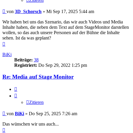
Zitieren
Beitrag
von
3D_Schorsch
»
Mi Sep 17, 2025 5:44 am
Wir haben bei uns das Szenario, das wir auch Videos und Media
Inhalte haben, die neben dem Text auf dem StageMonitor darstellen
wollen, so das auch unsere Personen auf der Bühne die Inhalte
sehen. Ist da was geplant?
Nach
oben
BiKi
Beiträge:
38
Registriert:
Do Sep 29, 2022 1:25 pm
Re: Media auf Stage Monitor
Zitieren
Zitieren
Beitrag
von
BiKi
»
Do Sep 25, 2025 7:26 am
Das wünschen wir uns auch...
Nach