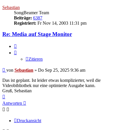
oben
Sebastian
SongBeamer Team
Beiträge:
6387
Registriert:
Fr Nov 14, 2003 11:31 pm
Re: Media auf Stage Monitor
Zitieren
Zitieren
Beitrag
von
Sebastian
»
Do Sep 25, 2025 9:36 am
Das ist geplant. Ist leider etwas komplizierter, weil die
Videobibliothek nur eine optimierte Ausgabe kann.
Gruß, Sebastian
Nach
oben
Antworten
Druckansicht