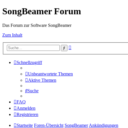
SongBeamer Forum
Das Forum zur Software SongBeamer
Zum Inhalt
Erweiterte
Suche
Suche
Schnellzugriff
Unbeantwortete Themen
Aktive Themen
Suche
FAQ
Anmelden
Registrieren
Startseite
Foren-Übersicht
SongBeamer
Ankündigungen