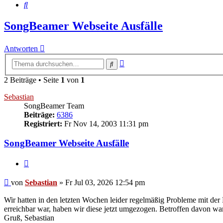
Suche
SongBeamer Webseite Ausfälle
Antworten
Erweiterte
Suche
Suche
2 Beiträge • Seite
1
von
1
Sebastian
SongBeamer Team
Beiträge:
6386
Registriert:
Fr Nov 14, 2003 11:31 pm
SongBeamer Webseite Ausfälle
Zitieren
Beitrag
von
Sebastian
»
Fr Jul 03, 2026 12:54 pm
Wir hatten in den letzten Wochen leider regelmäßig Probleme mit der 
erreichbar war, haben wir diese jetzt umgezogen. Betroffen davon wa
Gruß, Sebastian