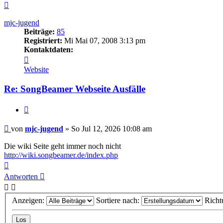
Nach
oben
mjc-jugend
Beiträge:
85
Registriert:
Mi Mai 07, 2008 3:13 pm
Kontaktdaten:
Kontaktdaten
von
Website
mjc-
jugend
Re: SongBeamer Webseite Ausfälle
Zitieren
Beitrag
von
mjc-jugend
»
So Jul 12, 2026 10:08 am
Die wiki Seite geht immer noch nicht
http://wiki.songbeamer.de/index.php
Nach
oben
Antworten
Anzeigen:
Sortiere nach:
Richt